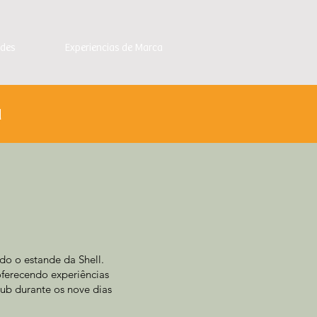
ndes
Experiencias de Marca
a
do o estande da Shell.
oferecendo experiências
lub durante os nove dias