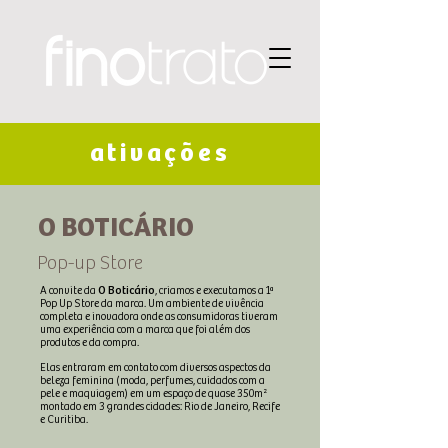
ativações
O BOTICÁRIO
Pop-up Store
A convite da
O Boticário
, criamos e executamos a 1ª
Pop Up Store da marca. Um ambiente de vivência
completa e inovadora onde as consumidoras tiveram
uma experiência com a marca que foi além dos
produtos e da compra.
Elas entraram em contato com diversos aspectos da
beleza feminina (moda, perfumes, cuidados com a
pele e maquiagem) em um espaço de quase 350m²
montado em 3 grandes cidades: Rio de Janeiro, Recife
e Curitiba.